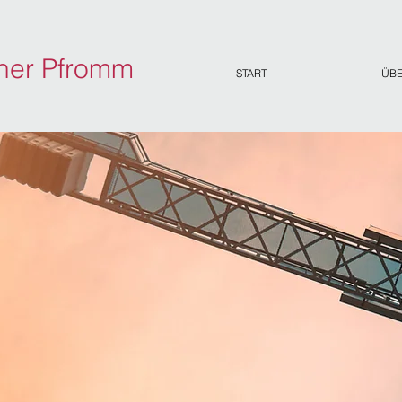
ner Pfromm
START
ÜBE